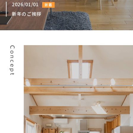
手指消毒と
非接触型検温と
手洗いうがい
2026/01/01
新着
マスク着用
体調の相互確認
の徹底
の徹底
の徹底
新年のご挨拶
換気の徹底
ソーシャル
定期的な
ディスタン
シング
アルコール清掃
の徹底
の徹底
アクリル板
リモートサービス