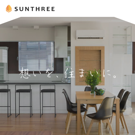
SUNTHREE のコロナ感染症対策
平素は、(株) SUNTHREE をご利用いただきまして誠にありがとうござ
す。
弊社では国土交通省「 不動産業における新型コロナウイルス感染防止
ガイドライン 」に従い、お客様と従業員の安全確保に努めてまいりま
感染と拡大防止の為、ご理解とご協力のほど何卒宜しくお願い申し上
す。
感染・拡大防止対策を実施中