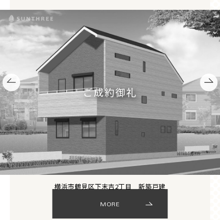
ご成約御礼
横浜市鶴見区下末吉2丁目 新築戸建
MORE