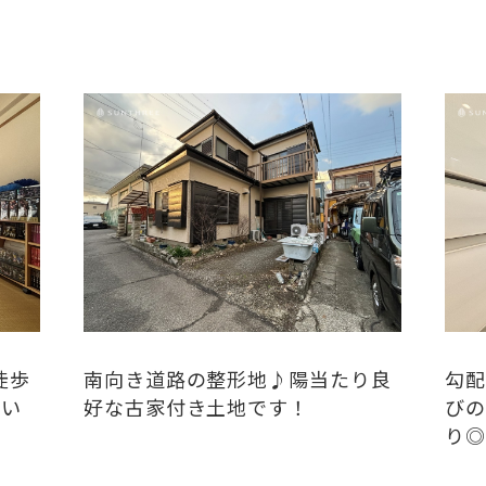
徒歩
南向き道路の整形地♪陽当たり良
勾配
まい
好な古家付き土地です！
びの
り◎