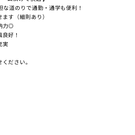
平坦な道のりで通勤・通学も便利！
せます（細則あり）
納力◎
風良好！
充実
せください。