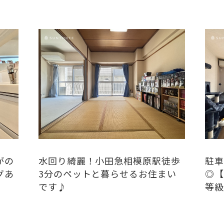
がの
水回り綺麗！小田急相模原駅徒歩
駐車
グあ
3分のペットと暮らせるお住まい
◎【
です♪
等級