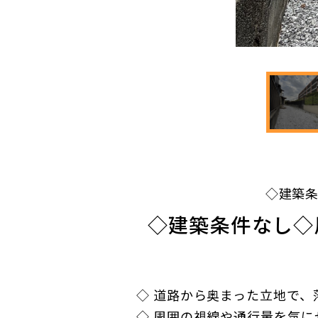
◇建築条
◇建築条件なし◇
◇ 道路から奥まった立地で
◇ 周囲の視線や通行量を気